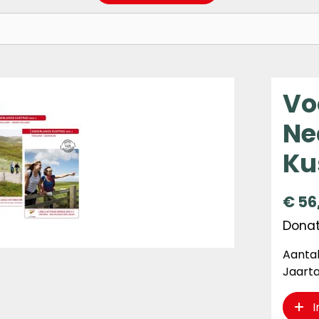
Vo
Ne
Ku
€
56
Donat
Aantal
Jaarta
I