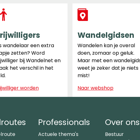
rijwilligers
Wandelgidsen
s wandelaar een extra
Wandelen kan je overal
apje zetten? Word
doen, zomaar op geluk.
ijwilliger bij Wandelnet en
Maar met een wandelgid
ak het verschil in het
weet je zeker dat je niets
ld.
mist!
ijwilliger worden
Naar webshop
routes
Professionals
Over ons
lroute
Actuele thema's
Bestuur