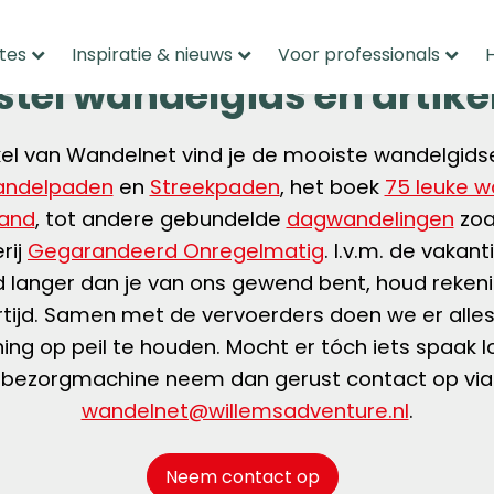
tes
Inspiratie & nieuws
Voor professionals
stel wandelgids en artike
kel van Wandelnet vind je de mooiste wandelgid
andelpaden
en
Streekpaden
, het boek
75 leuke w
land
, tot andere gebundelde
dagwandelingen
zoa
rij
Gegarandeerd Onregelmatig
. I.v.m. de vakant
jd langer dan je van ons gewend bent, houd reken
rtijd. Samen met de vervoerders doen we er alle
ning op peil te houden. Mocht er tóch iets spaak l
bezorgmachine neem dan gerust contact op via
wandelnet@willemsadventure.nl
.
Neem contact op