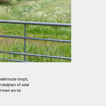
delroute loopt,
dwijnen of saai
ermen en te