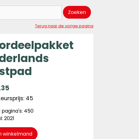
Zoeken
Terug naar de vorige pagina
ordeelpakket
derlands
stpad
,35
eursprijs: 45
 pagina's: 450
l: 2021
n winkelmand