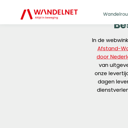
Wandelrou
Be
In de webwin
Afstand-W
door Neder
van uitgeve
onze leverti
dagen leve
dienstverle