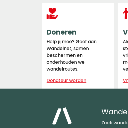
Doneren
V
Help jij mee? Geef aan
Al
Wandelnet, samen
st
beschermen en
vr
onderhouden we
ma
wandelroutes.
ve
Donateur worden
Vr
Wandel
Zoek wande