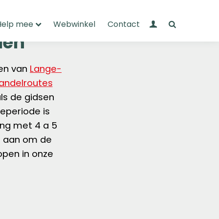
Mijn Wandelnet
Zoeken
Help mee
Webwinkel
Contact
len
sen van
Lange-
andelroutes
ls de gidsen
ieperiode is
ing met 4 a 5
s aan om de
open in onze