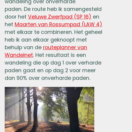
wandeling over onverharde
paden. De route heb ik samengesteld
door het
Veluwe Zwerfpad (SP 16)
en
het
Maarten van Rossumpad (LAW 4)
met elkaar te combineren. Het geheel
heb ik aan elkaar geknoopt met
behulp van de
routeplanner van
Wandelnet
. Het resultaat is een
wandeling die op dag 1 over verharde
paden gaat en op dag 2 voor meer
dan 90% over onverharde paden.