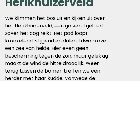
Herikhuizerveld
We klimmen het bos uit en kijken uit over
het Herikhuizerveld, een golvend gebied
zover het oog reikt. Het pad loopt
kronkelend, stijgend en dalend dwars over
een zee van heide. Hier even geen
bescherming tegen de zon, maar gelukkig
maakt de wind de hitte draaglijk. Weer
terug tussen de bomen treffen we een
herder met haar kudde. Vanwege de
warmte is ze al vroeg op pad gegaan,
vertelt ze. Haar honden dragen een dekje.
Het blijken koeldekens te zijn. Zoiets heb ik
nooit eerder gezien.