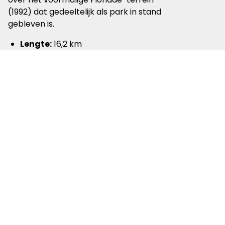
(1992) dat gedeeltelijk als park in stand
gebleven is.
Lengte:
16,2 km
Start- en
eindpunt:
Delft -
Zoetermeer
Type wandeling:
OV-stapper
Markering:
geel-rood van het
Groene
Hartpad
Bekijk OV-stapper Bieslandse Bos