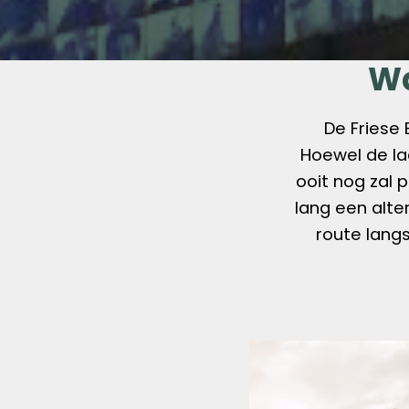
Wa
De Friese 
Hoewel de laa
ooit nog zal 
lang een alte
route langs