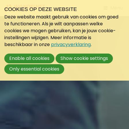
Jump
Menu
COOKIES OP DEZE WEBSITE
to
Deze website maakt gebruik van cookies om goed
mobile
te functioneren. Als je wilt aanpassen welke
navigati
cookies we mogen gebruiken, kan je jouw cookie-
instellingen wijzigen. Meer informatie is
beschikbaar in onze
privacyverklaring
.
Enable all cookies
Show cookie settings
Only essential cookies