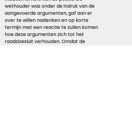
wethouder was onder de indruk van de
aangevoerde argumenten, gaf aan er
over te willen nadenken en op korte
termijn met een reactie te zullen komen
hoe deze argumenten zich tot het
raadsbesluit verhouden. Omdat de
toegezegde reactie vooralsnog is
uitgebleven, vragen Wandelnet, TeVoet
en de initiatiefnemers van de petitie het
college van Drechterland om op korte
termijn een vervolg te geven aan het
overleg uit 2020; om samen verder te
praten over de toekomst van het
grasdijkje als onverhard wandelpad.