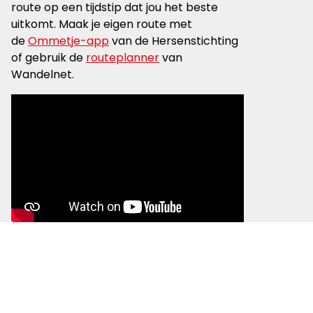
route op een tijdstip dat jou het beste
uitkomt. Maak je eigen route met
de
Ommetje-app
van de Hersenstichting
of gebruik de
routeplanner
van
Wandelnet.
Terugblik op de eerste editie van de Sunset Walk in
2022 © Hersenstichting
Lees meer over