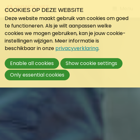
Jump
Menu
COOKIES OP DEZE WEBSITE
to
Deze website maakt gebruik van cookies om goed
mobile
te functioneren. Als je wilt aanpassen welke
navigati
cookies we mogen gebruiken, kan je jouw cookie-
instellingen wijzigen. Meer informatie is
beschikbaar in onze
privacyverklaring
.
Enable all cookies
Show cookie settings
Only essential cookies