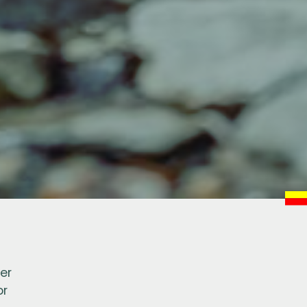
er
or