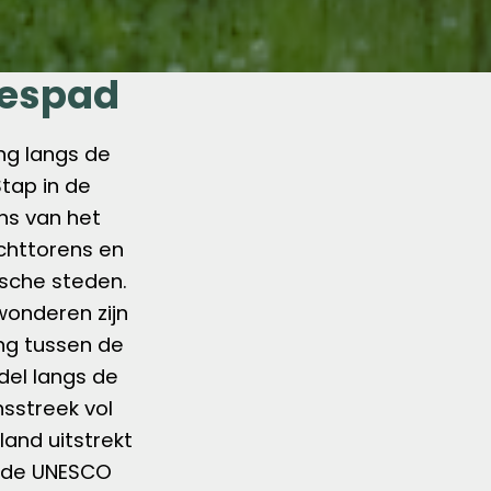
mespad
ng langs de
Stap in de
ns van het
chttorens en
ische steden.
onderen zijn
ing tussen de
del langs de
nsstreek vol
and uitstrekt
op de UNESCO