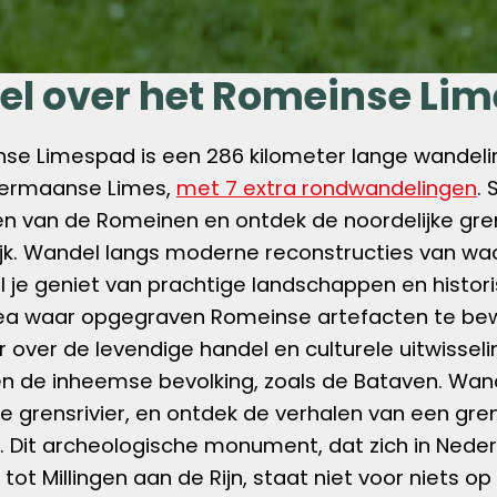
l over het Romeinse Li
se Limespad is een 286 kilometer lange wandeli
ermaanse Limes,
met 7 extra rondwandelingen
. 
n van de Romeinen en ontdek de noordelijke gre
jk. Wandel langs moderne reconstructies van wa
ijl je geniet van prachtige landschappen en histor
a waar opgegraven Romeinse artefacten te bew
 over de levendige handel en culturele uitwissel
 de inheemse bevolking, zoals de Bataven. Wan
de grensrivier, en ontdek de verhalen van een gre
. Dit archeologische monument, dat zich in Nederl
 tot Millingen aan de Rijn, staat niet voor niets 