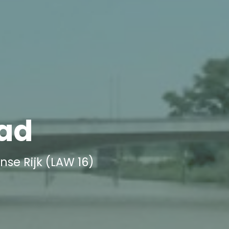
ad
se Rijk (LAW 16)