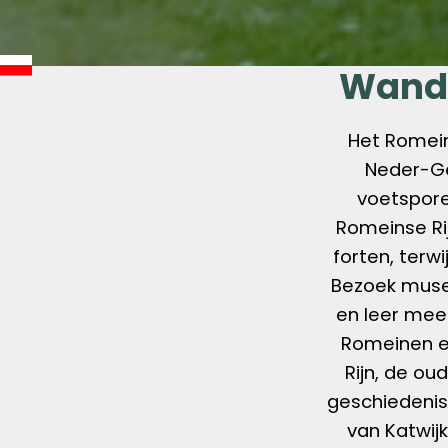
Wande
Het Romein
Neder-G
voetspore
Romeinse Ri
forten, terw
Bezoek muse
en leer meer
Romeinen en
Rijn, de ou
geschiedenis
van Katwijk