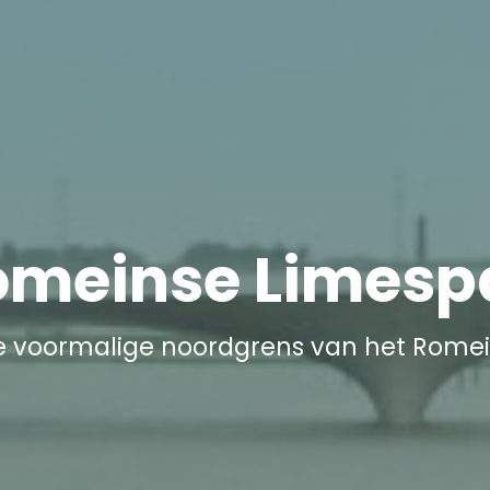
omeinse Limesp
 voormalige noordgrens van het Romein