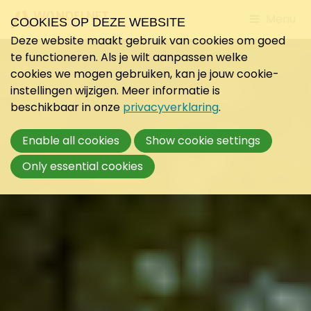
Jump
Menu
COOKIES OP DEZE WEBSITE
to
Deze website maakt gebruik van cookies om goed
mobile
te functioneren. Als je wilt aanpassen welke
navigati
cookies we mogen gebruiken, kan je jouw cookie-
instellingen wijzigen. Meer informatie is
beschikbaar in onze
privacyverklaring
.
Enable all cookies
Show cookie settings
Only essential cookies