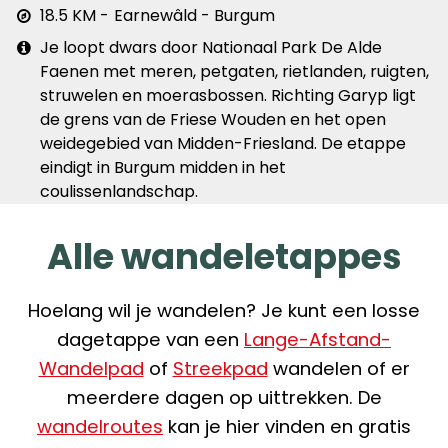
Afstand
18.5 KM
Earnewâld - Burgum
&
Extra
Je loopt dwars door Nationaal Park De Alde
plaats
info
Faenen met meren, petgaten, rietlanden, ruigten,
struwelen en moerasbossen. Richting Garyp ligt
de grens van de Friese Wouden en het open
weidegebied van Midden-Friesland. De etappe
eindigt in Burgum midden in het
coulissenlandschap.
Alle wandeletappes
Hoelang wil je wandelen? Je kunt een losse
dagetappe van een
Lange-Afstand-
Wandelpad
of
Streekpad
wandelen of er
meerdere dagen op uittrekken. De
wandelroutes
kan je hier vinden en gratis