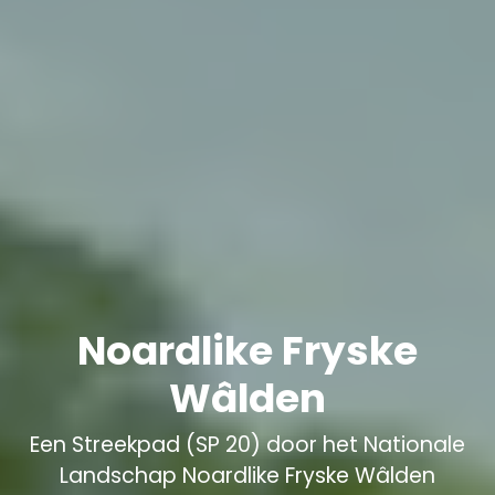
Noardlike Fryske
Wâlden
Een Streekpad (SP 20) door het Nationale
Landschap Noardlike Fryske Wâlden