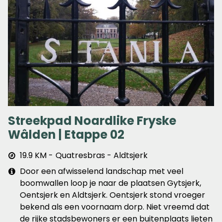
Streekpad Noardlike Fryske
Wâlden | Etappe 02
Afstand
19.9 KM
Quatresbras - Aldtsjerk
&
Extra
Door een afwisselend landschap met veel
plaats
info
boomwallen loop je naar de plaatsen Gytsjerk,
Oentsjerk en Aldtsjerk. Oentsjerk stond vroeger
bekend als een voornaam dorp. Niet vreemd dat
de rijke stadsbewoners er een buitenplaats lieten