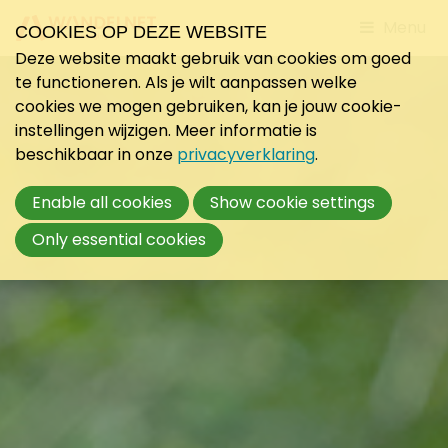
Jump
Menu
COOKIES OP DEZE WEBSITE
to
Deze website maakt gebruik van cookies om goed
mobile
te functioneren. Als je wilt aanpassen welke
navigati
cookies we mogen gebruiken, kan je jouw cookie-
instellingen wijzigen. Meer informatie is
beschikbaar in onze
privacyverklaring
.
Enable all cookies
Show cookie settings
Only essential cookies