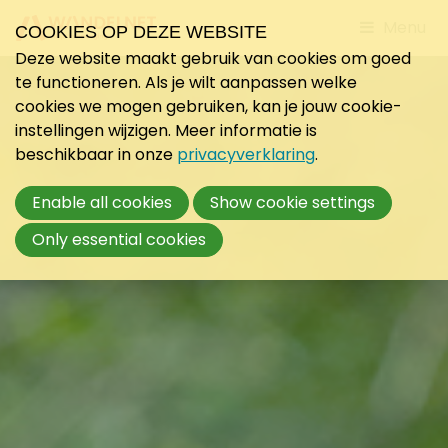
Jump
Menu
COOKIES OP DEZE WEBSITE
to
Deze website maakt gebruik van cookies om goed
mobile
te functioneren. Als je wilt aanpassen welke
navigati
cookies we mogen gebruiken, kan je jouw cookie-
instellingen wijzigen. Meer informatie is
beschikbaar in onze
privacyverklaring
.
Enable all cookies
Show cookie settings
Only essential cookies