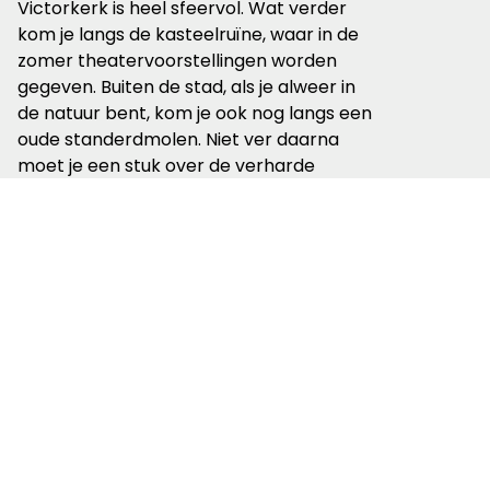
Victorkerk is heel sfeervol. Wat verder
kom je langs de kasteelruïne, waar in de
zomer theatervoorstellingen worden
gegeven. Buiten de stad, als je alweer in
de natuur bent, kom je ook nog langs een
oude standerdmolen. Niet ver daarna
moet je een stuk over de verharde
dijkweg lopen, maar er is gelukkig weinig
verkeer. Nabij het spoor ga je weer
richting de oever van de Maas. Door de
vele regen van de laatste weken en het
warme weer is de groei van alle planten
zo overweldigend dat het pad nauwelijks
zichtbaar is. Gelukkig is de route duidelijk:
gewoon de rivier volgen tot aan de pont
bij Ravenstein.