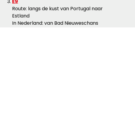
E9
Route: langs de kust van Portugal naar
Estland
In Nederland: van Bad Nieuweschans
naar Sluis over
Nederlands Kustpad 1, 2
en 3
E11
Route: van Scheveningen dwars door
Nederland, Duitsland, Polen naar
Estland
In Nederland: van Bad Bentheim naar
Scheveningen over
het
Marskramerpad
Klik
hier
voor meer informatie over alle
twaalf routes.
Thema: luisteren