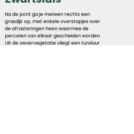
Na de pont ga je meteen rechts een
grasdijk op, met enkele overstapjes over
de afrasteringen heen waarmee de
percelen van elkaar gescheiden worden.
Uit de oevervegetatie vliegt een tureluur
op die daar vast een nest heeft. Blijf dus
op het pad, dan verstoor je het minste. Je
volgt de grasdijk totdat je in Zwartsluis
aankomt. Ik kijk even hoe een paar
bootjes in de sluis vanuit de Wieden naar
het Zwarte Water 'geschut' worden. De
route volgt verder de pittoreske straatjes
van het stadje; je vindt er ook een terras
aan het water.