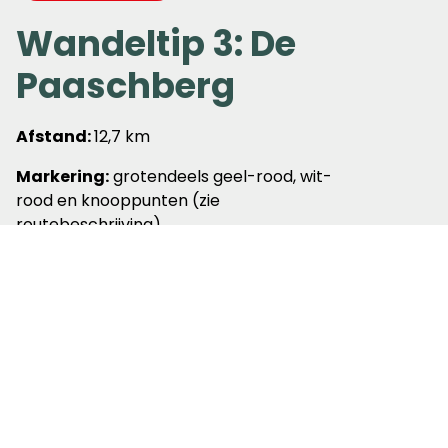
Wandeltip 3: De
Paaschberg
Afstand:
12,7 km
Markering:
grotendeels geel-rood, wit-
rood en knooppunten (zie
routebeschrijving)
Deze
OV-stapper (Oldenzaal - Rossum)
ligt in het zuid-oosten van de provincie en
begint op station Oldenzaal en eindigt bij
de bushalte in Rossum. Aan de rand van
Oldenzaal ligt landhuis De Haer. In het
Kalheupinkpark staan enkele bijzondere
bomen en beelden. De route klimt
geleidelijk naar de Paaschberg, die deel