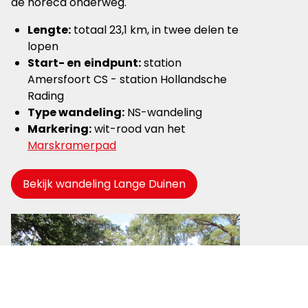
de horeca onderweg.
Lengte:
totaal 23,1 km, in twee delen te
lopen
Start- en
eindpunt:
station
Amersfoort CS - station Hollandsche
Rading
Type wandeling:
NS-wandeling
Markering:
wit-rood van het
Marskramerpad
Bekijk wandeling Lange Duinen