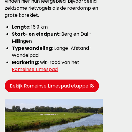
vinden hier hun leefgebied, bijvoorbeeld
zeldzame rietvogels als de roerdomp en
grote karekiet.
Lengte:
16,9 km
Start- en
eindpunt:
Berg en Dal -
Millingen
Type wandeling:
Lange-Afstand-
Wandelpad
Markering:
wit-rood van het
Romeinse Limespad
Bekijk Romeinse Limespad etappe 18