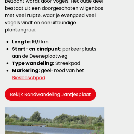
bezocht wordt door vogels. Het oude deel
bestaat uit een doorgeschoten wilgenbos
met veel ruigte, waar je evengoed veel
vogels vindt en een uitbundige
plantengroei.
Lengte:
16,9 km
Start- en
eindpunt:
parkeerplaats
aan de Deeneplaatweg
Type wandeling:
Streekpad
Markering:
geel-rood van het
Biesboschpad
Bekijk Rondwandeling Jantjesplaat