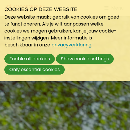
Jump
Menu
COOKIES OP DEZE WEBSITE
to
Deze website maakt gebruik van cookies om goed
mobile
te functioneren. Als je wilt aanpassen welke
navigati
cookies we mogen gebruiken, kan je jouw cookie-
instellingen wijzigen. Meer informatie is
beschikbaar in onze
privacyverklaring
.
Enable all cookies
Show cookie settings
Only essential cookies