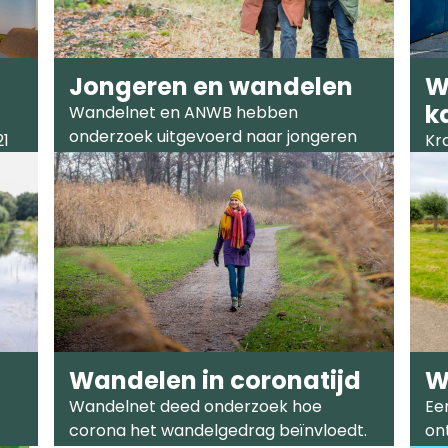
Jongeren en wandelen
W
k
Wandelnet en ANWB hebben
onderzoek uitgevoerd naar jongeren
21
Kr
en wandelen.
ka
Wandelen in coronatijd
W
Wandelnet deed onderzoek hoe
Ee
corona het wandelgedrag beïnvloedt.
on