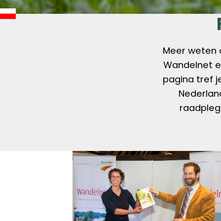
Meer weten o
Wandelnet en
pagina tref j
Nederlan
raadplege