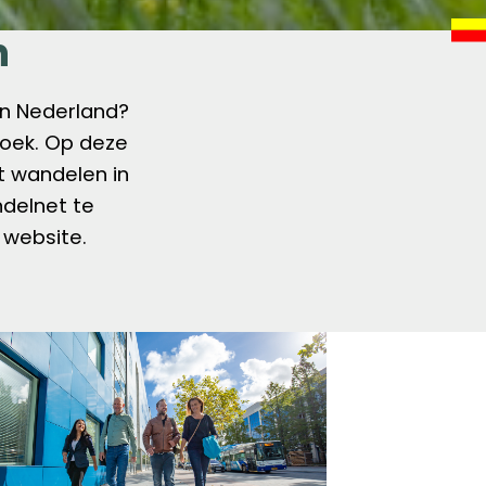
n
in Nederland?
zoek. Op deze
ot wandelen in
delnet te
e website.