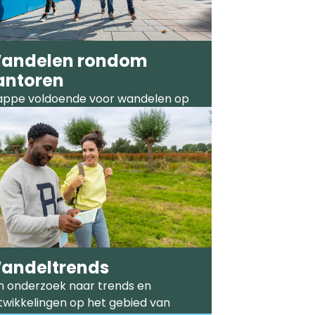
andelen rondom
antoren
appe voldoende voor wandelen op
ntoor- en bedrijventerreinen.
andeltrends
n onderzoek naar trends en
twikkelingen op het gebied van