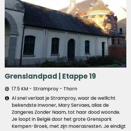
Grenslandpad | Etappe 19
Afstand
17.5 KM
Stramproy - Thorn
&
Extra
Al snel verlaat je Stramproy, waar de wellicht
plaats
info
bekendste inwoner, Mary Servaes, alias de
Zangeres Zonder Naam, tot haar dood woonde.
Je loopt in België door het grote Grenspark
Kempen-Broek, met zijn moerasresten. Je eindigt