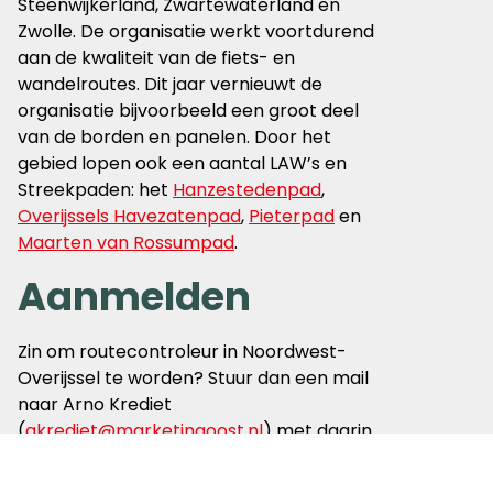
Steenwijkerland, Zwartewaterland en
Zwolle. De organisatie werkt voortdurend
aan de kwaliteit van de fiets- en
wandelroutes. Dit jaar vernieuwt de
organisatie bijvoorbeeld een groot deel
van de borden en panelen. Door het
gebied lopen ook een aantal LAW’s en
Streekpaden: het
Hanzestedenpad
,
Overijssels Havezatenpad
,
Pieterpad
en
Maarten van Rossumpad
.
Aanmelden
Zin om routecontroleur in Noordwest-
Overijssel te worden? Stuur dan een mail
naar Arno Krediet
(
akrediet@marketingoost.nl
) met daarin
je motivatie, je woonplaats en of je een
fervent fietser of wandelaar bent.