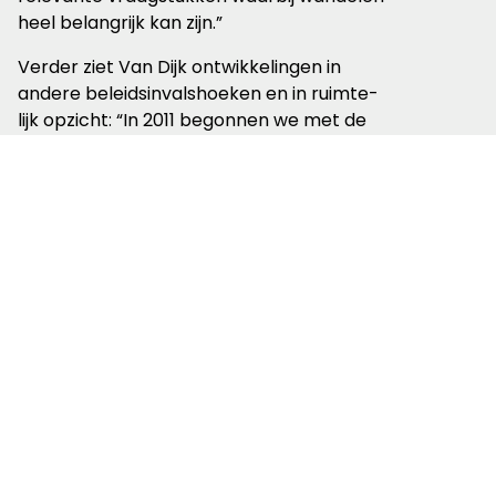
heel belangrijk kan zijn.”
Verder ziet Van Dijk ontwikkelingen in
andere beleidsinvalshoeken en in ruimte­
lijk opzicht: “In 2011 begonnen we met de
lobby rond de Omgevingswet. Daar zitten
allemaal grote vragen achter, waar
wandelen er ook toe doet. Waarom moet
je in Nederland op zondagmiddag eerst
met de auto naar het bos om een rondje
te wandelen? Dat is toch van de gekke! Ik
zie dat onder druk van de
coronamaatregelen steeds meer
overheden zich daarvan bewust zijn. Dat
komt de toegankelijkheid van het
buitengebied, de groenblauwe omgeving,
maar ook de verweving in de steden ten
goede. Iedere Nederlander heeft recht op
een ommetje vanaf zijn voordeur. En het