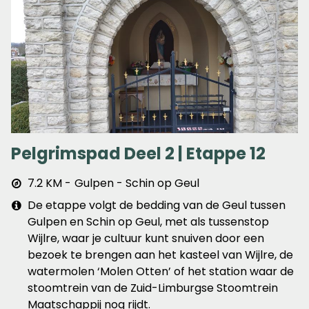
Pelgrimspad Deel 2 | Etappe 12
Afstand
7.2 KM
Gulpen - Schin op Geul
&
Extra
De etappe volgt de bedding van de Geul tussen
plaats
info
Gulpen en Schin op Geul, met als tussenstop
Wijlre, waar je cultuur kunt snuiven door een
bezoek te brengen aan het kasteel van Wijlre, de
watermolen ‘Molen Otten’ of het station waar de
stoomtrein van de Zuid-Limburgse Stoomtrein
Maatschappij nog rijdt.