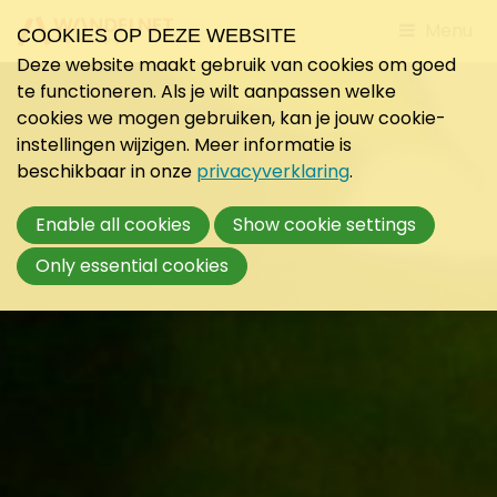
Jump
Menu
COOKIES OP DEZE WEBSITE
to
Deze website maakt gebruik van cookies om goed
mobile
te functioneren. Als je wilt aanpassen welke
navigati
cookies we mogen gebruiken, kan je jouw cookie-
instellingen wijzigen. Meer informatie is
beschikbaar in onze
privacyverklaring
.
Enable all cookies
Show cookie settings
Only essential cookies