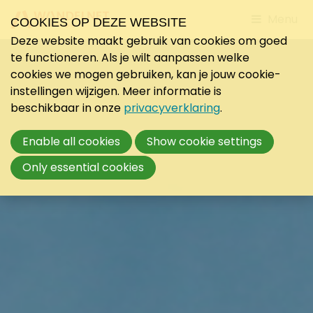
Jump
Menu
COOKIES OP DEZE WEBSITE
to
Deze website maakt gebruik van cookies om goed
mobile
te functioneren. Als je wilt aanpassen welke
navigati
cookies we mogen gebruiken, kan je jouw cookie-
instellingen wijzigen. Meer informatie is
beschikbaar in onze
privacyverklaring
.
Enable all cookies
Show cookie settings
Only essential cookies