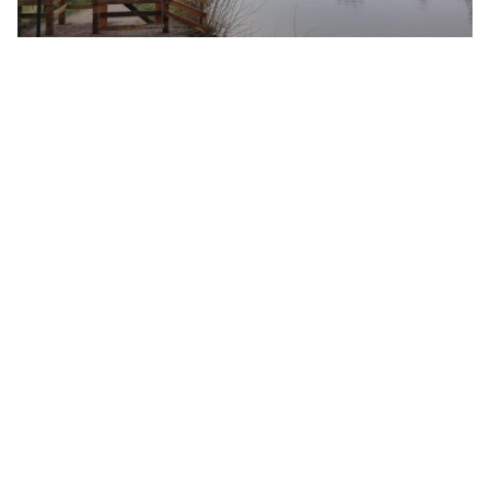
01 | Utrecht - Odijk
Lengte: 13.2 KM
02 | Odijk - Cothen
Lengte: 13.5