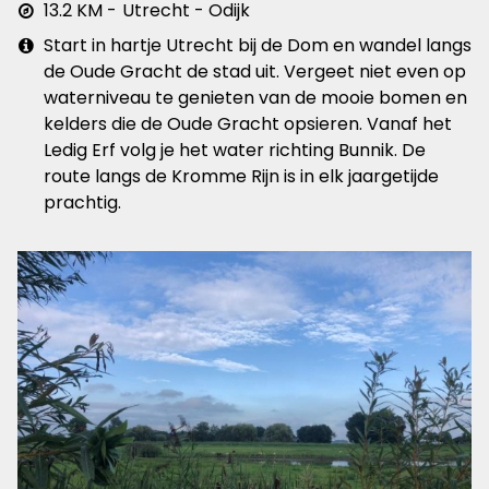
Afstand
13.2 KM
Utrecht - Odijk
&
Extra
Start in hartje Utrecht bij de Dom en wandel langs
plaats
info
de Oude Gracht de stad uit. Vergeet niet even op
waterniveau te genieten van de mooie bomen en
kelders die de Oude Gracht opsieren. Vanaf het
Ledig Erf volg je het water richting Bunnik. De
route langs de Kromme Rijn is in elk jaargetijde
prachtig.