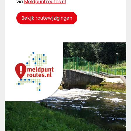
via
Meldpuntroutes.nl
.
Bekijk routewijzigingen