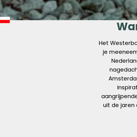
Wan
Het Westerbo
je meeneemt 
Nederlan
nagedacht
Amsterdam
inspir
aangrijpende
uit de jare