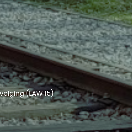
d
volging (LAW 15)