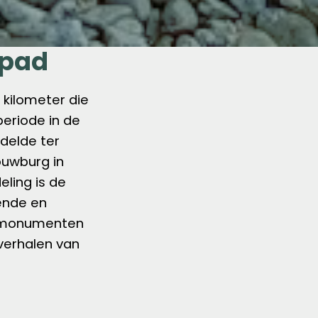
kpad
kilometer die
periode in de
delde ter
ouwburg in
ling is de
ende en
en monumenten
verhalen van