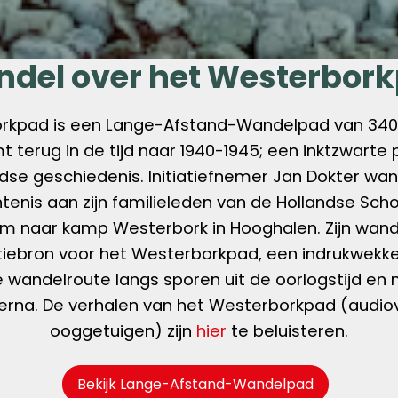
del over het Westerbor
rkpad is een Lange-Afstand-Wandelpad van 340 
terug in de tijd naar 1940-1945; een inktzwarte 
dse geschiedenis. Initiatiefnemer Jan Dokter wan
enis aan zijn familieleden van de Hollandse Sch
 naar kamp Westerbork in Hooghalen. Zijn wande
atiebron voor het Westerborkpad, een indrukwekk
 wandelroute langs sporen uit de oorlogstijd 
n erna. De verhalen van het Westerborkpad (audio
ooggetuigen) zijn
hier
te beluisteren.
Bekijk Lange-Afstand-Wandelpad