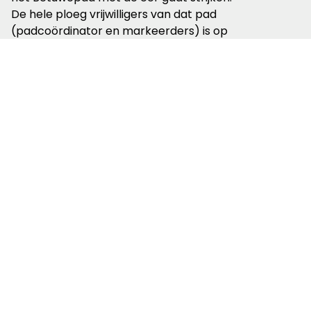
De hele ploeg vrijwilligers van dat pad
(padcoördinator en markeerders) is op
de Beurs in Utrecht aanwezig om er meer
over te vertellen.
Foto: De vrijwilligers van het Betuwepad ontvangen
streekpakket en gids © Wandelnet - Luuk Gijselhart