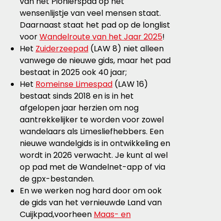
van het Pionierspad op het
wensenlijstje van veel mensen staat.
Daarnaast staat het pad op de longlist
voor
Wandelroute van het Jaar 2025
!
Het
Zuiderzeepad
(LAW 8) niet alleen
vanwege de nieuwe gids, maar het pad
bestaat in 2025 ook 40 jaar;
Het
Romeinse Limespad
(LAW 16)
bestaat sinds 2018 en is in het
afgelopen jaar herzien om nog
aantrekkelijker te worden voor zowel
wandelaars als Limesliefhebbers. Een
nieuwe wandelgids is in ontwikkeling en
wordt in 2026 verwacht. Je kunt al wel
op pad met de Wandelnet-app of via
de gpx-bestanden.
En we werken nog hard door om ook
de gids van het vernieuwde Land van
Cuijkpad,voorheen
Maas- en