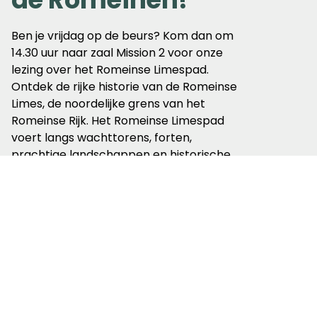
Ben je vrijdag op de beurs? Kom dan om
14.30 uur naar zaal Mission 2 voor onze
lezing over het Romeinse Limespad.
Ontdek de rijke historie van de Romeinse
Limes, de noordelijke grens van het
Romeinse Rijk. Het Romeinse Limespad
voert langs wachttorens, forten,
prachtige landschappen en historische
Romeinse steden. Dit pad is helemaal
herzien met geheel nieuwe routelijnen
door het oude Rijnstrangengebied. De
route volgt de rivier de Rijn van Katwijk
aan zee naar Millingen aan de Rijn.
Sprekers:
Joep Naber
(vrijwilliger Wandelnet)
Hens Biekart
(padcoördinator