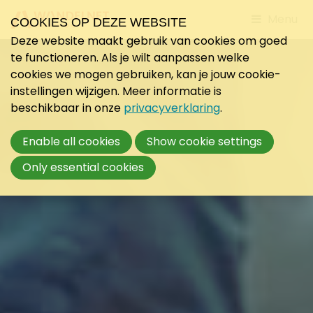
Jump
Menu
COOKIES OP DEZE WEBSITE
to
Deze website maakt gebruik van cookies om goed
mobile
te functioneren. Als je wilt aanpassen welke
navigati
cookies we mogen gebruiken, kan je jouw cookie-
instellingen wijzigen. Meer informatie is
beschikbaar in onze
privacyverklaring
.
Enable all cookies
Show cookie settings
Only essential cookies