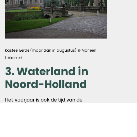
Kasteel Eerde (maar dan in augustus) © Marleen
Lekkerkerk
3. Waterland in
Noord-Holland
Het voorjaar is ook de tijd van de
weidevogels in de polder. Tijdens de
broedtijd buitelen de kieviten door de
lucht en roepen de grutto's hun eigen
naam. Als je geluk hebt stijgt een
veldleeuwerik al zingend naar grote