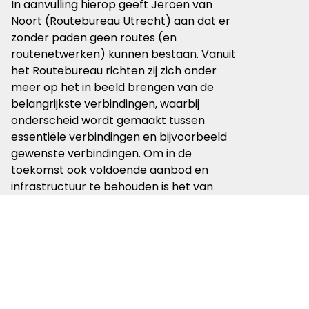
In aanvulling hierop geeft Jeroen van
Noort (Routebureau Utrecht) aan dat er
zonder paden geen routes (en
routenetwerken) kunnen bestaan. Vanuit
het Routebureau richten zij zich onder
meer op het in beeld brengen van de
belangrijkste verbindingen, waarbij
onderscheid wordt gemaakt tussen
essentiële verbindingen en bijvoorbeeld
gewenste verbindingen. Om in de
toekomst ook voldoende aanbod en
infrastructuur te behouden is het van
belang dat er sprake is van langdurige
borging van paden voor gebruik in de
netwerken, dat er uniforme contracten,
tarieven en voorwaarden bestaan binnen
(boerenlandpad)regelingen, dat er
sprake is van structurele en eenduidige
financiering én dat er een centraal