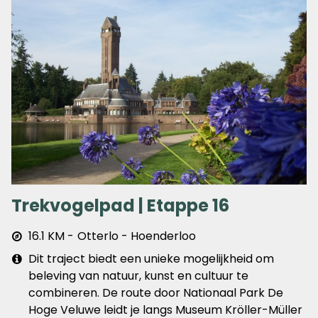
Trekvogelpad | Etappe 16
Afstand
16.1 KM
Otterlo - Hoenderloo
&
Extra
Dit traject biedt een unieke mogelijkheid om
plaats
info
beleving van natuur, kunst en cultuur te
combineren. De route door Nationaal Park De
Hoge Veluwe leidt je langs Museum Kröller-Müller