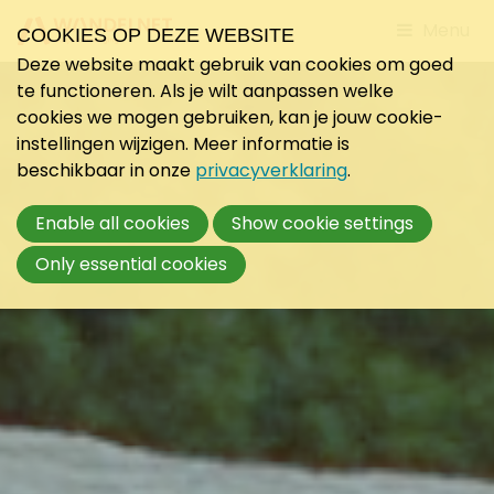
Jump
Menu
COOKIES OP DEZE WEBSITE
to
Deze website maakt gebruik van cookies om goed
mobile
te functioneren. Als je wilt aanpassen welke
navigati
cookies we mogen gebruiken, kan je jouw cookie-
instellingen wijzigen. Meer informatie is
beschikbaar in onze
privacyverklaring
.
Enable all cookies
Show cookie settings
Only essential cookies