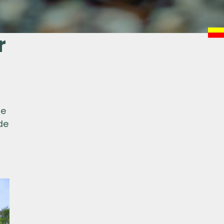
r
ie
de