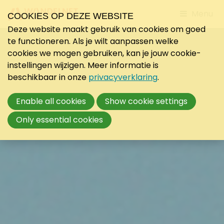
Jump
Menu
COOKIES OP DEZE WEBSITE
to
Deze website maakt gebruik van cookies om goed
mobile
te functioneren. Als je wilt aanpassen welke
navigati
cookies we mogen gebruiken, kan je jouw cookie-
instellingen wijzigen. Meer informatie is
beschikbaar in onze
privacyverklaring
.
Enable all cookies
Show cookie settings
Only essential cookies