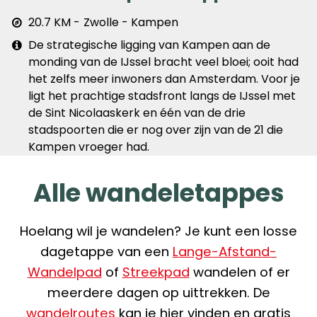
Afstand
20.7 KM
Zwolle - Kampen
&
Extra
De strategische ligging van Kampen aan de
plaats
info
monding van de IJssel bracht veel bloei; ooit had
het zelfs meer inwoners dan Amsterdam. Voor je
ligt het prachtige stadsfront langs de IJssel met
de Sint Nicolaaskerk en één van de drie
stadspoorten die er nog over zijn van de 21 die
Kampen vroeger had.
Alle wandeletappes
Hoelang wil je wandelen? Je kunt een losse
dagetappe van een
Lange-Afstand-
Wandelpad
of
Streekpad
wandelen of er
meerdere dagen op uittrekken. De
wandelroutes
kan je hier vinden en gratis