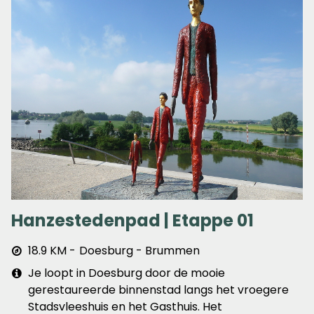
Hanzestedenpad | Etappe 01
Afstand
18.9 KM
Doesburg - Brummen
&
Extra
Je loopt in Doesburg door de mooie
plaats
info
gerestaureerde binnenstad langs het vroegere
Stadsvleeshuis en het Gasthuis. Het