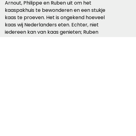
Arnout, Philippe en Ruben uit om het
kaaspakhuis te bewonderen en een stukje
kaas te proeven. Het is ongekend hoeveel
kaas wij Nederlanders eten. Echter, niet
iedereen kan van kaas genieten; Ruben
kampt met een kaasallergie.
Aan het einde van de aflevering is het tijd
voor de molens van Kinderdijk. Het is
grappig om Arnout te horen zeggen dat
Kinderdijk de postkaart van Nederland is.
Een geromantiseerd plaatje van een
zwaar verleden.
Op de dijk in Oud-Alblas hebben ze een
hele enthousiaste ontmoeting met vier
landgenoten. Toeristen uit Brugge die
onze vrienden laten weten dat de
Belgische grens niet ver meer is. De