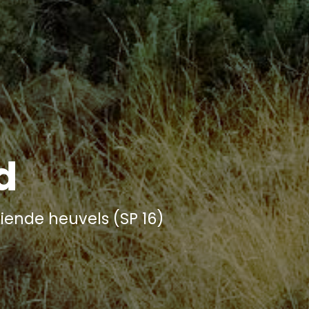
d
iende heuvels (SP 16)