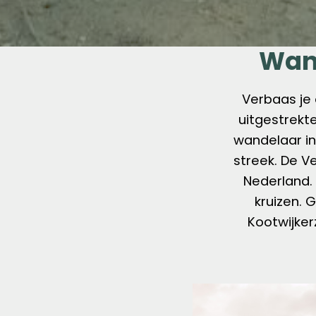
Wand
Verbaas je
uitgestrekt
wandelaar in
streek. De V
Nederland. 
kruizen.
Kootwijke