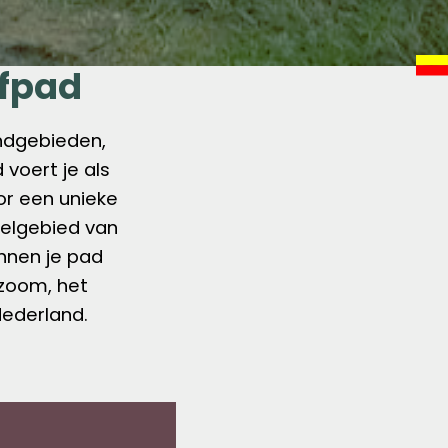
rfpad
ndgebieden,
d
voert je als
or een unieke
delgebied van
unnen je pad
zoom, het
Nederland.