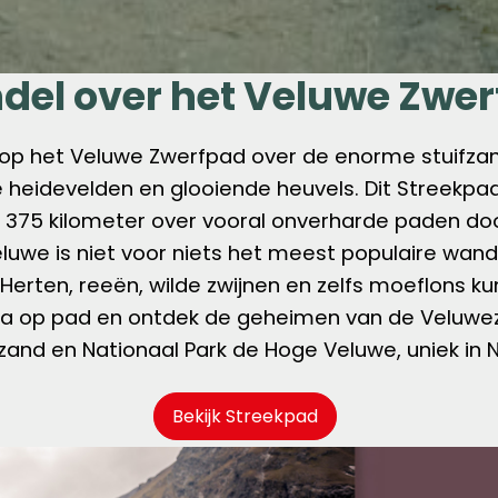
el over het Veluwe Zwe
 op het Veluwe Zwerfpad over de enorme stuifza
e heidevelden en glooiende heuvels. Dit Streekpa
 375 kilometer over vooral onverharde paden do
eluwe is niet voor niets het meest populaire wan
Herten, reeën, wilde zwijnen en zelfs moeflons k
 Ga op pad en ontdek de geheimen van de Veluwe
rzand
en Nationaal Park de Hoge Veluwe, uniek in 
Bekijk Streekpad