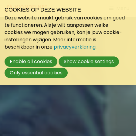
Jump
Menu
COOKIES OP DEZE WEBSITE
to
Deze website maakt gebruik van cookies om goed
mobile
te functioneren. Als je wilt aanpassen welke
navigati
cookies we mogen gebruiken, kan je jouw cookie-
instellingen wijzigen. Meer informatie is
beschikbaar in onze
privacyverklaring
.
Enable all cookies
Show cookie settings
Only essential cookies