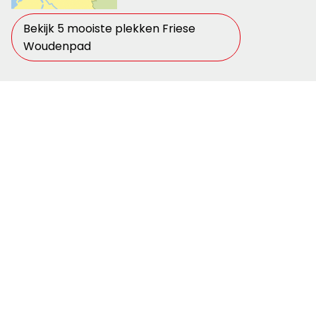
Bekijk 5 mooiste plekken Friese
Woudenpad
Deel 2: Pionierspad
Steenwijk –
Muiden
208 km
11 etappes
wit-rood
gemarkeerd
Bekijk 5 mooiste plekken Pionierspad