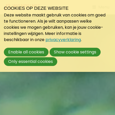
Jump
Menu
COOKIES OP DEZE WEBSITE
to
Deze website maakt gebruik van cookies om goed
mobile
te functioneren. Als je wilt aanpassen welke
navigati
cookies we mogen gebruiken, kan je jouw cookie-
instellingen wijzigen. Meer informatie is
beschikbaar in onze
privacyverklaring
.
Enable all cookies
Show cookie settings
Only essential cookies