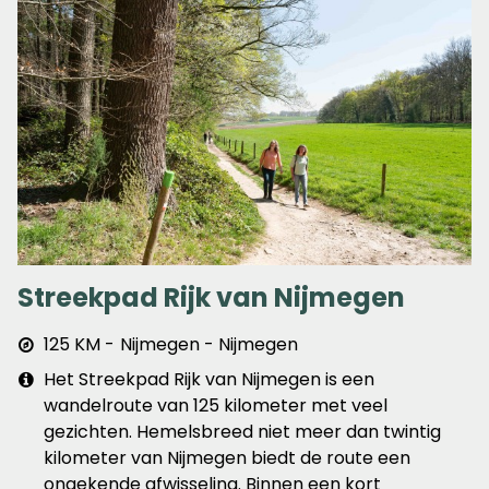
Streekpad Rijk van Nijmegen
Afstand
125 KM
Nijmegen - Nijmegen
&
Extra
Het Streekpad Rijk van Nijmegen is een
plaats
info
wandelroute van 125 kilometer met veel
gezichten. Hemelsbreed niet meer dan twintig
kilometer van Nijmegen biedt de route een
ongekende afwisseling. Binnen een kort