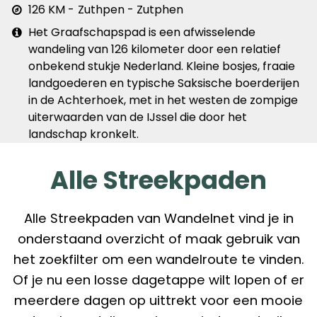
Afstand
126 KM
Zuthpen - Zutphen
&
Extra
Het Graafschapspad is een afwisselende
plaats
info
wandeling van 126 kilometer door een relatief
onbekend stukje Nederland. Kleine bosjes, fraaie
landgoederen en typische Saksische boerderijen
in de Achterhoek, met in het westen de zompige
uiterwaarden van de IJssel die door het
landschap kronkelt.
Alle Streekpaden
Alle Streekpaden van Wandelnet vind je in
onderstaand overzicht of maak gebruik van
het zoekfilter om een wandelroute te vinden.
Of je nu een losse dagetappe wilt lopen of er
meerdere dagen op uittrekt voor een mooie