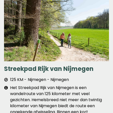
Streekpad Rijk van Nijmegen
Afstand
125 KM
Nijmegen - Nijmegen
&
Extra
Het Streekpad Rijk van Nijmegen is een
plaats
info
wandelroute van 125 kilometer met veel
gezichten. Hemelsbreed niet meer dan twintig
kilometer van Nijmegen biedt de route een
ongekende afwisseling. Binnen een kort