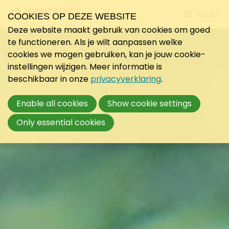
Jump
Menu
COOKIES OP DEZE WEBSITE
to
Deze website maakt gebruik van cookies om goed
mobile
te functioneren. Als je wilt aanpassen welke
navigati
cookies we mogen gebruiken, kan je jouw cookie-
instellingen wijzigen. Meer informatie is
beschikbaar in onze
privacyverklaring
.
Enable all cookies
Show cookie settings
Only essential cookies