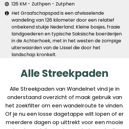
Afstand
126 KM
Zuthpen - Zutphen
&
Extra
Het Graafschapspad is een afwisselende
plaats
info
wandeling van 126 kilometer door een relatief
onbekend stukje Nederland. Kleine bosjes, fraaie
landgoederen en typische Saksische boerderijen
in de Achterhoek, met in het westen de zompige
uiterwaarden van de IJssel die door het
landschap kronkelt.
Alle Streekpaden
Alle Streekpaden van Wandelnet vind je in
onderstaand overzicht of maak gebruik van
het zoekfilter om een wandelroute te vinden.
Of je nu een losse dagetappe wilt lopen of er
meerdere dagen op uittrekt voor een mooie